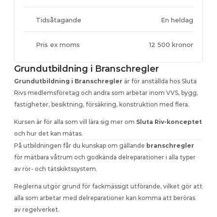
Vi identifierar fukt bakom kakel och reparerar lokalt 
Sluta Riv - Koncept
utan att riva hela ytan
Se på denna korta video som visar hur vi hittar och 
Tidsåtagande
En heldag
reparerar skador utan att riva
Läckage i avloppsrör
Vi lokaliserar skadan i röret och reparerar läckaget utan 
Sluta Riv - Utbildning
Pris ex moms
12 500 kronor
att riva konstruktionen
Kika på denna korta video där vi utbildar inom VALF & 
OPS för skola i Frankrike
Dolt läckage i golv
Grundutbildning i Branschregler
Vi hittar dolda skador i golvet och reparerar utan att riva 
upp hela ytan
Grundutbildning i Branschregler
 är för anställda hos Sluta 
Rivs medlemsföretag och andra som arbetar inom VVS, bygg, 
fastigheter, besiktning, försäkring, konstruktion med flera.
Kursen är för alla som vill lära sig mer om 
Sluta Riv-konceptet
och hur det kan mätas.
På utbildningen får du kunskap om gällande 
branschregler
för mätbara våtrum och godkända delreparationer i alla typer 
av rör- och tätskiktssystem.
Reglerna utgör grund för fackmässigt utförande, vilket gör att 
alla som arbetar med delreparationer kan komma att beröras 
av regelverket.