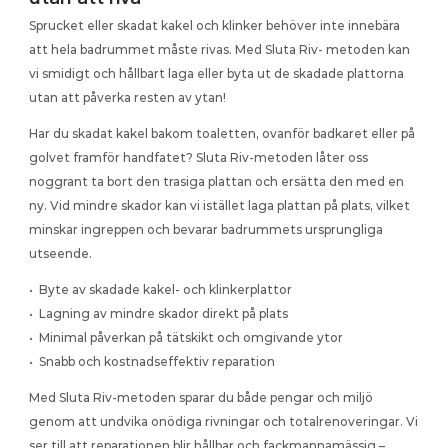
Vi identifierar fukt bakom kakel och reparerar lokalt 
Sluta Riv - Koncept
utan att riva hela ytan
Sprucket eller skadat kakel och klinker behöver inte innebära 
Se på denna korta video som visar hur vi hittar och 
att hela badrummet måste rivas. Med Sluta Riv- metoden kan 
reparerar skador utan att riva
Läckage i avloppsrör
vi smidigt och hållbart laga eller byta ut de skadade plattorna 
Vi lokaliserar skadan i röret och reparerar läckaget utan 
Sluta Riv - Utbildning
att riva konstruktionen
utan att påverka resten av ytan!
Kika på denna korta video där vi utbildar inom VALF & 
OPS för skola i Frankrike
Dolt läckage i golv
Har du skadat kakel bakom toaletten, ovanför badkaret eller på 
Vi hittar dolda skador i golvet och reparerar utan att riva 
golvet framför handfatet? Sluta Riv-metoden låter oss 
upp hela ytan
noggrant ta bort den trasiga plattan och ersätta den med en 
ny. Vid mindre skador kan vi istället laga plattan på plats, vilket 
minskar ingreppen och bevarar badrummets ursprungliga 
utseende.
•  Byte av skadade kakel- och klinkerplattor
•  Lagning av mindre skador direkt på plats
•  Minimal påverkan på tätskikt och omgivande ytor
•  Snabb och kostnadseffektiv reparation
Med Sluta Riv-metoden sparar du både pengar och miljö 
genom att undvika onödiga rivningar och totalrenoveringar. Vi 
ser till att reparationen blir hållbar och fackmannamässig – 