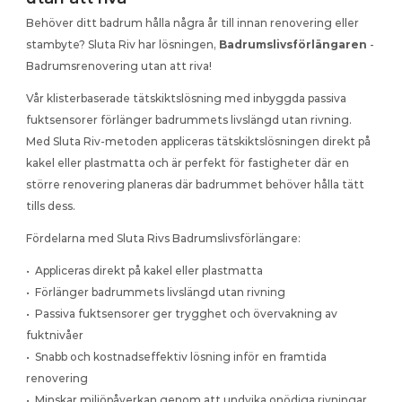
Vi identifierar fukt bakom kakel och reparerar lokalt 
Sluta Riv - Koncept
utan att riva hela ytan
Behöver ditt badrum hålla några år till innan renovering eller 
Se på denna korta video som visar hur vi hittar och 
stambyte? Sluta Riv har lösningen, 
Badrumslivsförlängaren
 - 
reparerar skador utan att riva
Läckage i avloppsrör
Badrumsrenovering utan att riva!
Vi lokaliserar skadan i röret och reparerar läckaget utan 
Sluta Riv - Utbildning
att riva konstruktionen
Kika på denna korta video där vi utbildar inom VALF & 
Vår klisterbaserade tätskiktslösning med inbyggda passiva 
OPS för skola i Frankrike
Dolt läckage i golv
fuktsensorer förlänger badrummets livslängd utan rivning. 
Vi hittar dolda skador i golvet och reparerar utan att riva 
Med Sluta Riv-metoden appliceras tätskiktslösningen direkt på 
upp hela ytan
kakel eller plastmatta och är perfekt för fastigheter där en 
större renovering planeras där badrummet behöver hålla tätt 
tills dess.
Fördelarna med Sluta Rivs Badrumslivsförlängare:
•  Appliceras direkt på kakel eller plastmatta
•  Förlänger badrummets livslängd utan rivning
•  Passiva fuktsensorer ger trygghet och övervakning av 
fuktnivåer
•  Snabb och kostnadseffektiv lösning inför en framtida 
renovering
•  Minskar miljöpåverkan genom att undvika onödiga rivningar