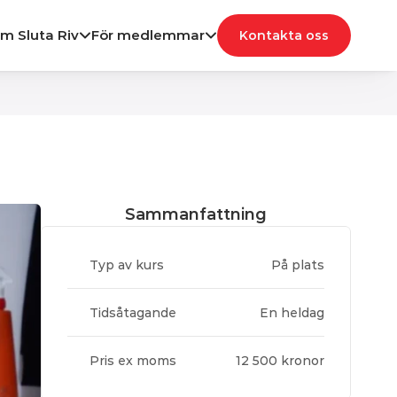
m Sluta Riv
För medlemmar
Kontakta oss
Sammanfattning
Typ av kurs
På plats
Tidsåtagande
En heldag
Pris ex moms
12 500 kronor