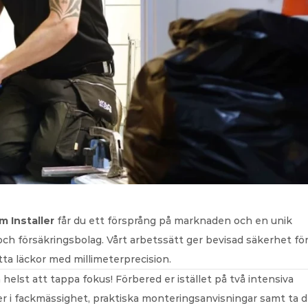
 Installer
 får du ett försprång på marknaden och en unik 
 försäkringsbolag. Vårt arbetssätt ger bevisad säkerhet för 
tta läckor med millimeterprecision.
lst att tappa fokus! Förbered er istället på två intensiva 
er i fackmässighet, praktiska monteringsanvisningar samt ta de