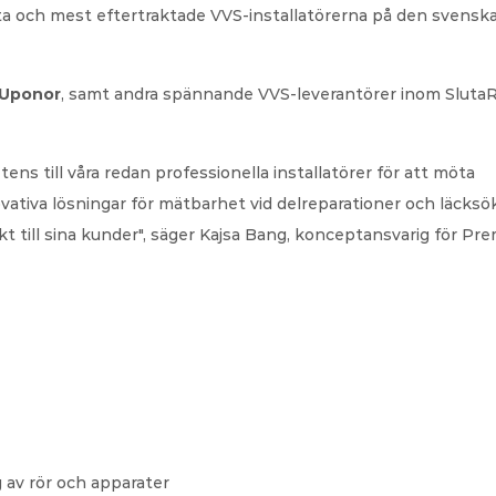
bästa och mest eftertraktade VVS-installatörerna på den svenska
Uponor
, samt andra spännande VVS-leverantörer inom SlutaR
ns till våra redan professionella installatörer för att möta 
ativa lösningar för mätbarhet vid delreparationer och läcksök
t till sina kunder", säger Kajsa Bang, konceptansvarig för Pre
 av rör och apparater