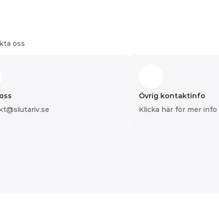
akta oss
 oss
Övrig kontaktinfo
kt@slutariv.se
Klicka här för mer info