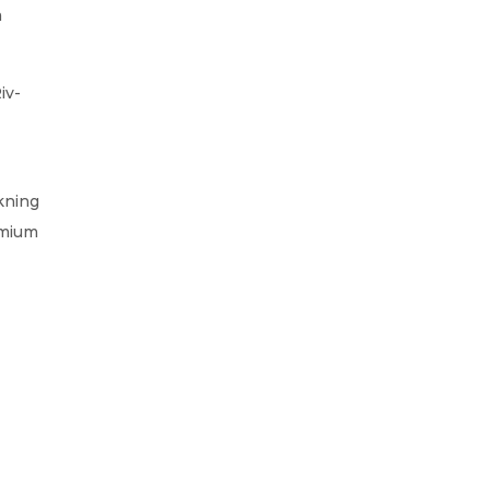
 
iv-
ning 
mium 