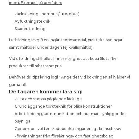
inom. Exempel på områden:
Läcksökning (inomhus / utomhus)
Avfuktningsteknik
Skadeutredning
I utbildningsavgiften ingår teorimaterial, praktiska övningar 
samt måltider under dagen (ej kvällsmåltid).
Vid utbildningstillfället finns möjlighet att köpa Sluta Riv-
produkter till rabatterat pris.
Behöver du tips kring logi? Ange det vid bokningen så hjälper vi 
gärna till.
Deltagaren kommer lära sig:
Hitta och stoppa pågående läckage
Grundläggande torkteknik för olika konstruktioner
Arbetsledning, kommunikation och hur man synliggör det 
osynliga
Genomföra vattenskadebesiktningar enligt branschkrav
Förväntningar från försäkrings- och fastighetsbolag