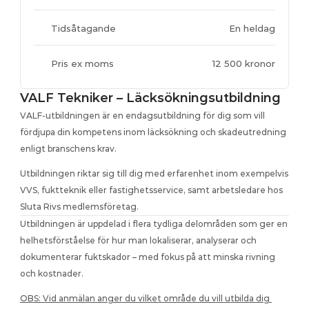
Vi identifierar fukt bakom kakel och reparerar lokalt 
Sluta Riv - Koncept
utan att riva hela ytan
Se på denna korta video som visar hur vi hittar och 
Tidsåtagande
En heldag
reparerar skador utan att riva
Läckage i avloppsrör
Vi lokaliserar skadan i röret och reparerar läckaget utan 
Sluta Riv - Utbildning
Pris ex moms
12 500 kronor
att riva konstruktionen
Kika på denna korta video där vi utbildar inom VALF & 
OPS för skola i Frankrike
Dolt läckage i golv
VALF Tekniker – Läcksökningsutbildning
Vi hittar dolda skador i golvet och reparerar utan att riva 
upp hela ytan
VALF-utbildningen är en endagsutbildning för dig som vill 
fördjupa din kompetens inom läcksökning och skadeutredning 
enligt branschens krav.
Utbildningen riktar sig till dig med erfarenhet inom exempelvis 
VVS, fuktteknik eller fastighetsservice, samt arbetsledare hos 
Sluta Rivs medlemsföretag.
Utbildningen är uppdelad i flera tydliga delområden som ger en 
helhetsförståelse för hur man lokaliserar, analyserar och 
dokumenterar fuktskador – med fokus på att minska rivning 
och kostnader.
OBS: Vid anmälan anger du vilket område du vill utbilda dig 